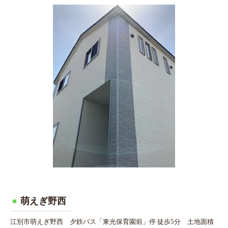
萌えぎ野西
江別市萌えぎ野西 夕鉄バス「東光保育園前」停 徒歩5分 土地面積