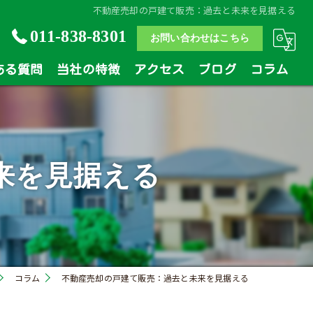
不動産売却の戸建て販売：過去と未来を見据える
011-838-8301
お問い合わせはこちら
ある質問
当社の特徴
アクセス
ブログ
コラム
土地
戸建
来を見据える
マンション
相続
買い替え
コラム
不動産売却の戸建て販売：過去と未来を見据える