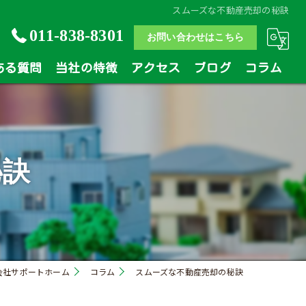
スムーズな不動産売却の秘訣
011-838-8301
お問い合わせはこちら
ある質問
当社の特徴
アクセス
ブログ
コラム
土地
戸建
秘訣
マンション
相続
買い替え
会社サポートホーム
コラム
スムーズな不動産売却の秘訣