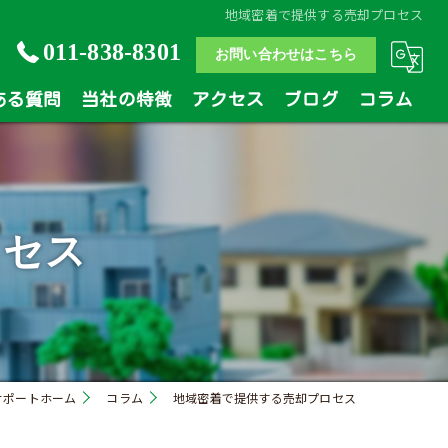
地域密着で提供する売却プロセス
011-838-8301
お問い合わせはこちら
ある質問
当社の特徴
アクセス
ブログ
コラム
土地
戸建
ロセス
マンション
相続
買い替え
サポートホーム
コラム
地域密着で提供する売却プロセス