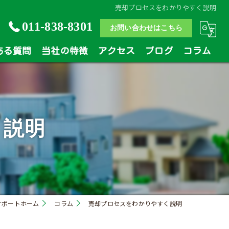
売却プロセスをわかりやすく説明
011-838-8301
お問い合わせはこちら
ある質問
当社の特徴
アクセス
ブログ
コラム
土地
戸建
く説明
マンション
相続
買い替え
サポートホーム
コラム
売却プロセスをわかりやすく説明