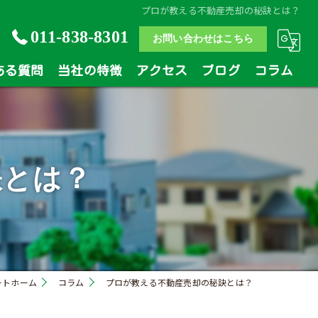
プロが教える不動産売却の秘訣とは？
011-838-8301
お問い合わせはこちら
ある質問
当社の特徴
アクセス
ブログ
コラム
土地
戸建
訣とは？
マンション
相続
買い替え
ートホーム
コラム
プロが教える不動産売却の秘訣とは？