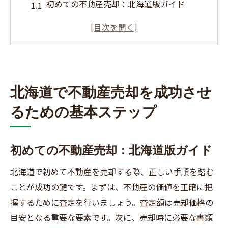
初めての不動産売却：北海道版ガイド
不動産売却の流れと必要な準備
査定から契約までの具体的ステップ
北海道での不動産売却のメリットとデメリ
ット
売却活動のスケジュールとタイムライン
北海道で不動産売却を成功させ
不動産売却に必要な書類と手続き
るための基本ステップ
北海道の不動産売却で知っておきたい市場価値
の把握方法
初めての不動産売却：北海道版ガイド
不動産査定の基本と方法
北海道で初めて不動産を売却する際、正しい手順を踏む
地域別の市場動向と価格変動の分析
ことが成功の鍵です。まずは、不動産の価値を正確に把
オンライン査定と対面査定の違い
握するために査定を行いましょう。査定額は売却価格の
競合物件の調査と比較
目安となる重要な要素です。次に、売却時に必要な書類
過去の取引事例から学ぶ価格設定