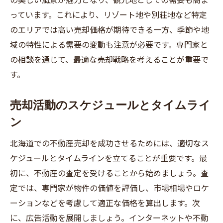
っています。これにより、リゾート地や別荘地など特定
よくある失敗例とその原因
のエリアでは高い売却価格が期待できる一方、季節や地
価格設定のミスとその影響
域の特性による需要の変動も注意が必要です。専門家と
広告戦略の誤りによる失敗
の相談を通じて、最適な売却戦略を考えることが重要で
契約トラブルを未然に防ぐ方法
す。
買い手との交渉で注意すべき点
専門家の意見を無視した結果
売却活動のスケジュールとタイムライ
北海道の不動産売却における修繕と手入れの重
ン
要性
北海道での不動産売却を成功させるためには、適切なス
売却前に行うべき修繕箇所のチェック
ケジュールとタイムラインを立てることが重要です。最
リフォームと修繕の違いと選び方
初に、不動産の査定を受けることから始めましょう。査
修繕による物件価値の向上と効果
定では、専門家が物件の価値を評価し、市場相場やロケ
プロに頼むべき修繕と自分でできる手入れ
ーションなどを考慮して適正な価格を算出します。次
に、広告活動を展開しましょう。インターネットや不動
修繕費用の見積もりと予算管理