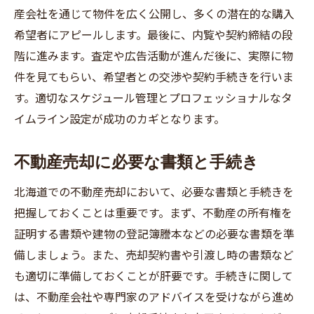
産会社を通じて物件を広く公開し、多くの潜在的な購入
修繕と手入れが売却に与える影響
希望者にアピールします。最後に、内覧や契約締結の段
北海道で信頼できる不動産業者選びのポイント
階に進みます。査定や広告活動が進んだ後に、実際に物
信頼できる業者の選び方と基準
件を見てもらい、希望者との交渉や契約手続きを行いま
地元の実績豊富な業者を選ぶ理由
す。適切なスケジュール管理とプロフェッショナルなタ
見積もりと契約内容の確認ポイント
イムライン設定が成功のカギとなります。
口コミや評判のチェック方法
専門家とのコミュニケーションの重要性
不動産売却に必要な書類と手続き
不動産業者との長期的な関係づくり
北海道での不動産売却において、必要な書類と手続きを
把握しておくことは重要です。まず、不動産の所有権を
証明する書類や建物の登記簿謄本などの必要な書類を準
備しましょう。また、売却契約書や引渡し時の書類など
も適切に準備しておくことが肝要です。手続きに関して
は、不動産会社や専門家のアドバイスを受けながら進め