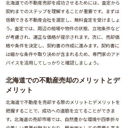
北海道での不動産売却を成功させるためには、査定から
効果的な物件写真と動画の活用
契約までのステップを理解することが重要です。まずは
SNSを活用した広報活動
信頼できる不動産会社を選定し、無料査定を受けましょ
地元メディアとの連携
う。査定では、周辺の相場や物件の状態、立地条件など
広告費用の最適な使い方
が考慮され、適正な価格が提示されます。次に、売却価
プロの意見を参考にした北海道での不動産売却
格や条件を決定し、契約書の作成に進みます。契約書に
成功事例
は細かな条件や取り決めが含まれるため、専門家のアド
実際の成功事例から学ぶポイント
バイスを活用してしっかりと確認しましょう。
専門家が語る成功の秘訣
北海道での不動産売却のメリットとデ
売却前の準備が成功に繋がる理由
メリット
トラブル回避のためのアドバイス
地域特有の売却事例とその分析
北海道で不動産を売却する際のメリットとデメリットを
成功事例から見る市場のニーズ
把握することで、成功への道筋を立てることができま
す。北海道の売却市場では、自然豊かな環境や四季折々
北海道で不動産売却を成功させるために避ける
の美しい風景が魅力となり、観光地としての需要も高ま
べき失敗例