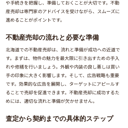
や手続きを把握し、準備しておくことが大切です。不動
専門家の意見を参考にした適正価格の設定
産売却は専門家のアドバイスを受けながら、スムーズに
不動産売却における北海道ならではの魅力を最
進めることがポイントです。
大限に引き出す方法
北海道の自然環境をアピールする方法
不動産売却の流れと必要な準備
季節ごとの魅力を写真に収める
北海道での不動産売却は、流れと準備が成功への近道で
地域の特色や利便性のPR
す。まずは、物件の魅力を最大限に引き出すための手入
エコロジーや持続可能性を強調する
れや修繕を行いましょう。外観や内装の良し悪しは買い
リノベーションやリフォームの提案
手の印象に大きく影響します。そして、広告戦略も重要
です。効果的な広告を展開し、ターゲットにアピールす
地域イベントや観光名所と関連付けた宣伝
ることで売却を促進できます。不動産売却に成功するた
北海道での不動産売却を有利に進めるための広
めには、適切な流れと準備が欠かせません。
告戦略
ターゲット層を明確にする広告作り
査定から契約までの具体的ステップ
オンライン広告と紙媒体の使い分け