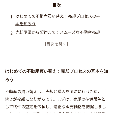
目次
はじめての不動産買い替え：売却プロセスの基
本を知ろう
売却準備から契約まで：スムーズな不動産売却
の進め方
トラブル回避の秘訣：不動産売却時に注意すべ
きポイント
引き渡しまでの流れを完全解説：買い替え時の
はじめての不動産買い替え：売却プロセスの基本を知
安心ステップ
ろう
買い替え完了！成功する不動産売却で新生活を
始めよう
不動産の買い替えは、売却と購入を同時に行うため、手
初心者でも安心！買い替え時の不動産売却全体
続きが複雑になりがちです。まずは、売却の準備段階と
像をわかりやすく紹介
して物件の査定を依頼し、適正な販売価格を把握しまし
効果的な売却戦略とは？買い替え時に知ってお