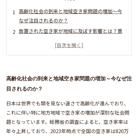
高齢化社会の到来と地域空き家問題の増加～今
なぜ注目されるのか？
放置された空き家が地域に及ぼす影響とは？景
観・安全・不動産価値の悲しい現実
地方過疎化と空き家リスクの連鎖～犯罪・災害
に強くない街の実態
空き家問題の解決策を考える～適切な管理と活
高齢化社会の到来と地域空き家問題の増加～今なぜ注
用、地域ができることとは？
目されるのか？
未来の地域を守るために～高齢化時代に求めら
れる不動産売却と空き家対策の新戦略
日本は世界でも類を見ない速さで高齢化が進んでおり、
不動産売却で空き家問題を乗り越えるための5つ
これに伴い特に地方地域で空き家の増加が深刻な社会問
のポイント
題となっています。総務省の調査によると、空き家率は
空き家問題の現状と展望～高齢化社会と共に変
年々上昇しており、2023年時点で全国の空き家は820万