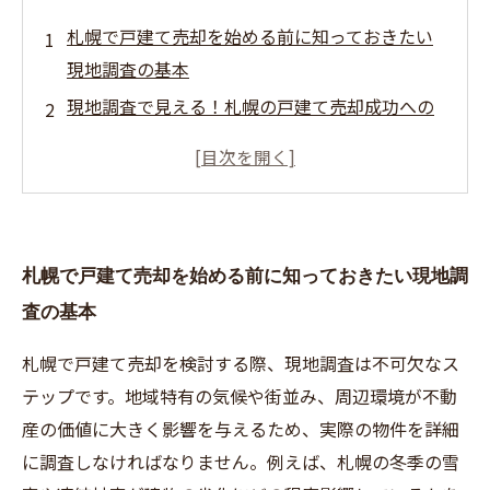
札幌で戸建て売却を始める前に知っておきたい
現地調査の基本
現地調査で見える！札幌の戸建て売却成功への
第一歩
実際の物件を細かく調査することで明らかにな
る売却価格の適正値
現地調査がリスクを未然に防ぎ、トラブル回避
札幌で戸建て売却を始める前に知っておきたい現地調
につながる理由
査の基本
正確な現地調査で実現する！札幌での戸建て売
却の満足できる取引
札幌で戸建て売却を検討する際、現地調査は不可欠なス
現地調査のポイントと方法を徹底解説〜札幌の
テップです。地域特有の気候や街並み、周辺環境が不動
戸建て売却で失敗しないために〜
産の価値に大きく影響を与えるため、実際の物件を詳細
成功事例から学ぶ、札幌戸建て売却をスムーズ
に調査しなければなりません。例えば、札幌の冬季の雪
に進める現地調査の力