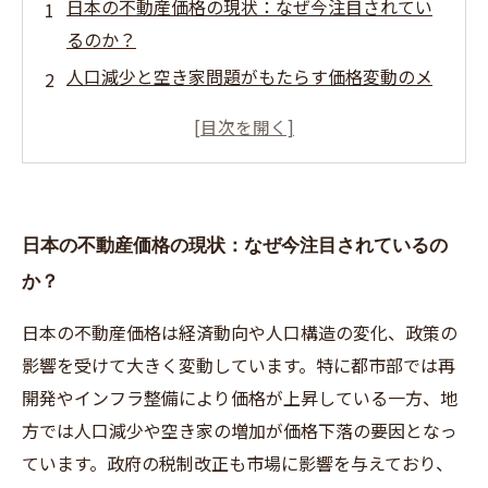
日本の不動産価格の現状：なぜ今注目されてい
るのか？
人口減少と空き家問題がもたらす価格変動のメ
カニズム
政府の政策変更が不動産市場に与える影響と
は？
今後の価格トレンド予測：市場は回復か、それ
日本の不動産価格の現状：なぜ今注目されているの
とも停滞か？
か？
売却を検討するあなたへ：賢いタイミングと戦
略のポイント
日本の不動産価格は経済動向や人口構造の変化、政策の
専門家が語る最新の不動産価格動向と見通し
影響を受けて大きく変動しています。特に都市部では再
日本の不動産市場を取り巻く未来像とその対策
開発やインフラ整備により価格が上昇している一方、地
方では人口減少や空き家の増加が価格下落の要因となっ
ています。政府の税制改正も市場に影響を与えており、