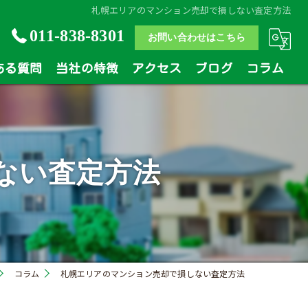
札幌エリアのマンション売却で損しない査定方法
011-838-8301
お問い合わせはこちら
ある質問
当社の特徴
アクセス
ブログ
コラム
土地
戸建
ない査定方法
マンション
相続
買い替え
コラム
札幌エリアのマンション売却で損しない査定方法