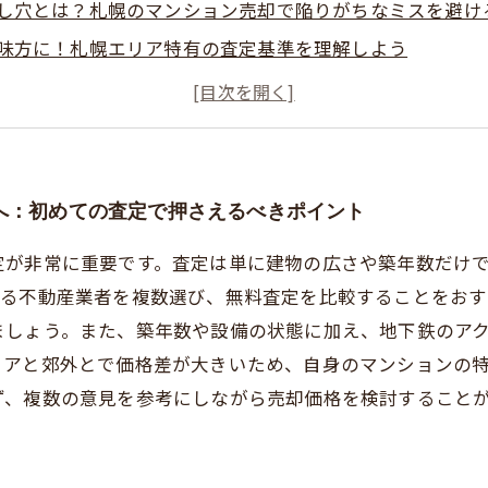
し穴とは？札幌のマンション売却で陥りがちなミスを避け
味方に！札幌エリア特有の査定基準を理解しよう
査定を受けるための具体的なステップとチェックリスト
価格で売却成功！札幌マンション売却の査定法まとめ
のマンション売却で損しないために知っておきたい査定の
札幌で適正価格でマンションを売却した成功ストーリー
へ：初めての査定で押さえるべきポイント
定が非常に重要です。査定は単に建物の広さや築年数だけ
きる不動産業者を複数選び、無料査定を比較することをおす
ましょう。また、築年数や設備の状態に加え、地下鉄のア
リアと郊外とで価格差が大きいため、自身のマンションの
ず、複数の意見を参考にしながら売却価格を検討すること