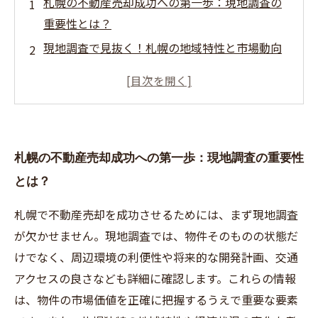
札幌の不動産売却成功への第一歩：現地調査の
重要性とは？
現地調査で見抜く！札幌の地域特性と市場動向
の理解
物件価値を最大化するために押さえるべきポイ
ント
適正価格の見極め方：札幌で失敗しない価格設
札幌の不動産売却成功への第一歩：現地調査の重要性
定の秘訣
とは？
成功する売却へ：無理のない価格設定と魅力的
な売り出し方
札幌で不動産売却を成功させるためには、まず現地調査
札幌での不動産売却で避けたい失敗とその対策
が欠かせません。現地調査では、物件そのものの状態だ
現地調査から適正価格まで完全ガイド！札幌の
けでなく、周辺環境の利便性や将来的な開発計画、交通
不動産売却成功ストーリー
アクセスの良さなども詳細に確認します。これらの情報
は、物件の市場価値を正確に把握するうえで重要な要素