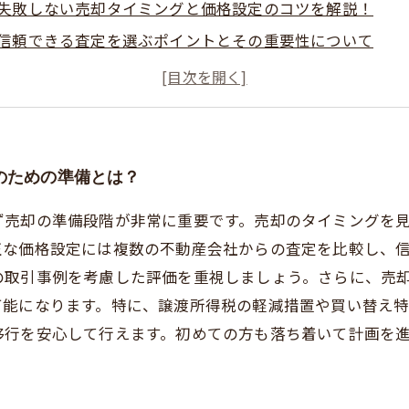
失敗しない売却タイミングと価格設定のコツを解説！
信頼できる査定を選ぶポイントとその重要性について
買い替えに伴う税金や手続きの疑問をわかりやすく解決
安心して新生活を迎えるための不動産売却成功ストーリー
不動産売却で知っておきたい７つの注意点とは？
初めての不動産買い替えを成功させるための完全ガイド
のための準備とは？
ず売却の準備段階が非常に重要です。売却のタイミングを
正な価格設定には複数の不動産会社からの査定を比較し、
の取引事例を考慮した評価を重視しましょう。さらに、売
可能になります。特に、譲渡所得税の軽減措置や買い替え
移行を安心して行えます。初めての方も落ち着いて計画を