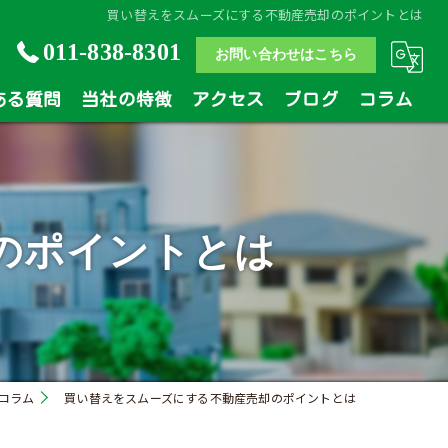
買い替えをスムーズにする不動産売却のポイントとは
011-838-8301
お問い合わせはこちら
ある質問
当社の特徴
アクセス
ブログ
コラム
土地
戸建
のポイントとは
マンション
相続
買い替え
コラム
買い替えをスムーズにする不動産売却のポイントとは