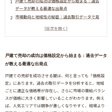
戸建て売却の成功は価格設定から始まる：過去
データが教える最適な出発点
市場動向と地域性の秘密：過去取引データで見
える競争力ある価格設定の中盤戦
需要と供給のバランスを掴む：具体的なデータ
活用法で売却をスムーズに進める
失敗しない価格決定のコツ：過去データ分析か
戸建て売却の成功は価格設定から始まる：過去データ
ら学ぶ現実的な価格設定の極意
が教える最適な出発点
最適価格で戸建て売却を成功させるまでの全ス
トーリー：データに裏打ちされた戦略と実践
戸建ての売却を成功させる鍵は、何と言っても「価格設
戸建て売却で絶対に知っておきたい価格設定の
定」にあります。過去の取引データを分析すると、地域
基本ポイント
ごとに適正な価格帯が存在し、さらに市場の需給バラン
不動産市場の未来を予測する：過去の取引デー
スが価格に大きく影響していることがわかります。例え
タから読み解く価格変動の傾向
ば、人気エリアでは競争が激しくなりやすく、相場より