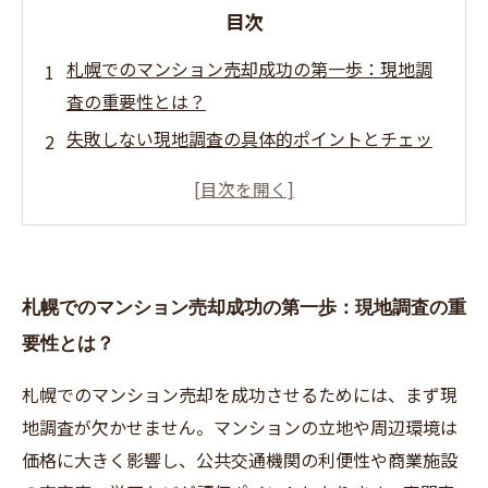
目次
札幌でのマンション売却成功の第一歩：現地調
査の重要性とは？
失敗しない現地調査の具体的ポイントとチェッ
クリスト
査定額に大きく影響！札幌独自の市場動向と類
似物件分析の秘訣
専門家が教える査定結果の見方と売却価格決定
札幌でのマンション売却成功の第一歩：現地調査の重
のコツ
要性とは？
現地調査と査定を活かして、札幌マンション売
却を成功に導く方法
札幌でのマンション売却を成功させるためには、まず現
初心者向け！札幌でマンション売却をスムーズ
地調査が欠かせません。マンションの立地や周辺環境は
に進めるための準備
価格に大きく影響し、公共交通機関の利便性や商業施設
実際の売却事例から学ぶ、札幌マンション売却