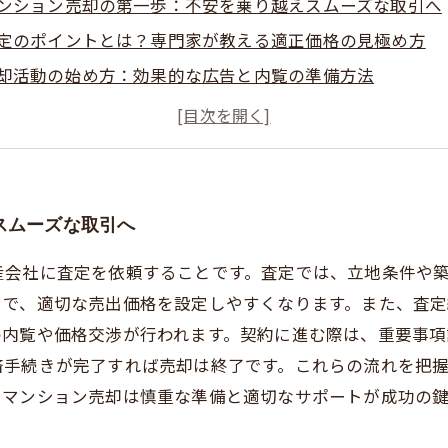
ンション売却の第一歩：不安を乗り越えスムーズな取引へ
定のポイントとは？専門家が教える適正価格の見極め方
却活動の始め方：効果的な広告と内覧の準備方法
渉と契約のポイント：納得のいく取引を成功させる秘訣
却完了までの流れ総まとめ：安心して進めるために知るべ
ンション売却で失敗しないためのチェックリスト
定時に見落としがちなポイントとその対策
スムーズな取引へ
産会社に査定を依頼することです。査定では、立地条件や
とで、適切な売出価格を設定しやすくなります。また、査
の内覧や価格交渉が行われます。契約に進む際は、重要事
済手続きが完了すれば売却は終了です。これらの流れを把
。マンション売却は慎重な準備と適切なサポートが成功の鍵