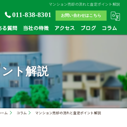
マンション売却の流れと査定ポイント解説
011-838-8301
お問い合わせはこちら
ある質問
当社の特徴
アクセス
ブログ
コラム
土地
戸建
イント解説
マンション
相続
買い替え
ホーム
コラム
マンション売却の流れと査定ポイント解説