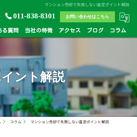
マンション売却で失敗しない査定ポイント解説
011-838-8301
お問い合わせはこちら
ある質問
当社の特徴
アクセス
ブログ
コラム
土地
戸建
ポイント解説
マンション
相続
買い替え
ム
コラム
マンション売却で失敗しない査定ポイント解説