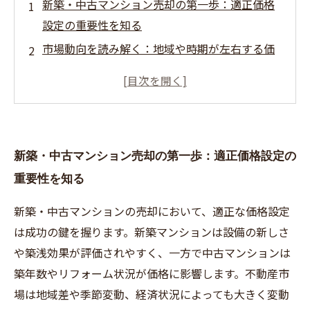
新築・中古マンション売却の第一歩：適正価格
設定の重要性を知る
市場動向を読み解く：地域や時期が左右する価
格変動の秘密
新築と中古の価格評価基準の違いとは？正しい
査定方法をマスターする
具体的な査定手法の紹介：プロが教える価格評
新築・中古マンション売却の第一歩：適正価格設定の
価のポイント
重要性を知る
納得の売却へ：適正価格設定がもたらす売却期
間短縮と交渉のコツ
新築・中古マンションの売却において、適正な価格設定
失敗しない中古マンション売却：価格評価でト
は成功の鍵を握ります。新築マンションは設備の新しさ
ラブルを避ける方法
や築浅効果が評価されやすく、一方で中古マンションは
成功事例に学ぶ！新築・中古マンションのベス
築年数やリフォーム状況が価格に影響します。不動産市
ト価格での売却体験談
場は地域差や季節変動、経済状況によっても大きく変動