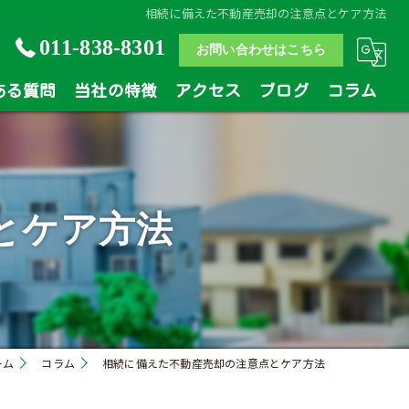
相続に備えた不動産売却の注意点とケア方法
011-838-8301
お問い合わせはこちら
ある質問
当社の特徴
アクセス
ブログ
コラム
土地
戸建
とケア方法
マンション
相続
買い替え
ーム
コラム
相続に備えた不動産売却の注意点とケア方法