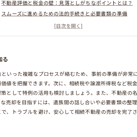
不動産評価と税金の壁：見落としがちなポイントとは？
スムーズに進めるための法的手続きと必要書類の準備
トラブル回避の秘訣：相続不動産売却で気をつけること
安心して売却を終えるために実践したいケア方法
相続不動産売却の最新事情と今後の展望
専門家に相談！相続に備えた不動産売却で失敗しないた
知る
告といった複雑なプロセスが絡むため、事前の準備が非常
価値を把握できます。次に、相続税や譲渡所得税など税金
対策として特例の活用も検討しましょう。また、不動産の
ズな売却を目指すには、遺族間の話し合いや必要書類の整
とで、トラブルを避け、安心して相続不動産の売却を完了