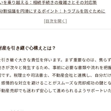
いを乗り越える：相続手続きの複雑さとその対応策
分割協議を円滑にするポイント：トラブルを防ぐために
変更と相続税申告の落とし穴：見逃せない手続きの注意点
ーズに不動産を売却するための具体的なステップと心得
不動産売却でよくある問題とその解決法
して相続物件を売却するために知っておくべき最後の心得
財産を引き継ぐ心構えとは？
を引き継ぐ大きな責任を伴います。まず重要なのは、焦ら
続きが次々と発生するため、事前に必要な書類や流れを把
切です。税理士や司法書士、不動産会社と連携し、自分だ
、感情的な対立を避けることがスムーズな売却成功の鍵と
不動産売却でも迷わず安心して進められるようサポートい