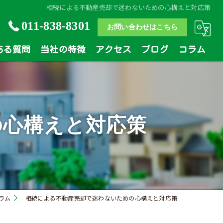
相続による不動産売却で迷わないための心構えと対応策
011-838-8301
お問い合わせはこちら
ある質問
当社の特徴
アクセス
ブログ
コラム
土地
戸建
の心構えと対応策
マンション
相続
買い替え
ラム
相続による不動産売却で迷わないための心構えと対応策