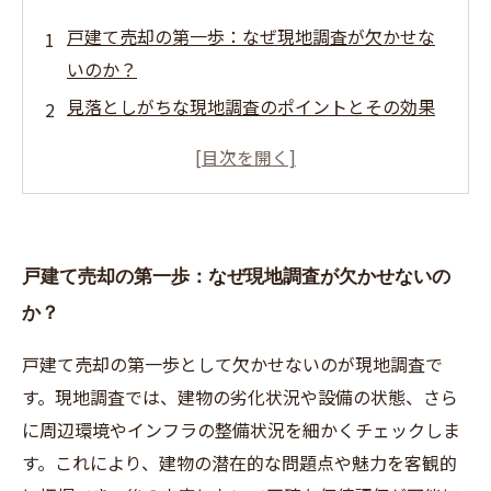
戸建て売却の第一歩：なぜ現地調査が欠かせな
いのか？
見落としがちな現地調査のポイントとその効果
とは
正確な査定が売却成功の鍵！市場動向の読み解
き方
現地調査と査定結果を踏まえた価格設定の重要
戸建て売却の第一歩：なぜ現地調査が欠かせないの
性
か？
戸建て売却で失敗しないための最終チェックリ
スト
戸建て売却の第一歩として欠かせないのが現地調査で
現地調査と査定に失敗するとどうなる？失敗事
す。現地調査では、建物の劣化状況や設備の状態、さら
例から学ぶ
に周辺環境やインフラの整備状況を細かくチェックしま
安心して戸建て売却を進めるための現地調査＆
す。これにより、建物の潜在的な問題点や魅力を客観的
査定まとめ