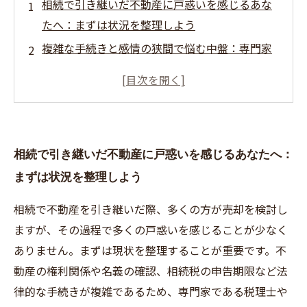
相続で引き継いだ不動産に戸惑いを感じるあな
たへ：まずは状況を整理しよう
複雑な手続きと感情の狭間で悩む中盤：専門家
の力を借りて安心への一歩を踏み出す
売却決断までの心構え：不安を乗り越え、最適
な選択をするために知っておきたいこと
実際の売却プロセスを解説：スムーズな手続き
相続で引き継いだ不動産に戸惑いを感じるあなたへ：
で不動産を無事に売却するコツとは
まずは状況を整理しよう
売却後の安心と次のステージへ：相続不動産の
問題を乗り越え、未来を見据える方法
相続で不動産を引き継いだ際、多くの方が売却を検討し
相続不動産売却でよくある５つの疑問とその解
ますが、その過程で多くの戸惑いを感じることが少なく
決法
ありません。まずは現状を整理することが重要です。不
専門家が教える！相続に伴う不動産売却で損し
動産の権利関係や名義の確認、相続税の申告期限など法
ないためのポイント
律的な手続きが複雑であるため、専門家である税理士や