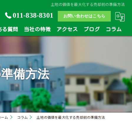
土地の価値を最大化する売却前の準備方法
011-838-8301
お問い合わせはこちら
ある質問
当社の特徴
アクセス
ブログ
コラム
土地
戸建
の準備方法
マンション
相続
買い替え
ホーム
コラム
土地の価値を最大化する売却前の準備方法