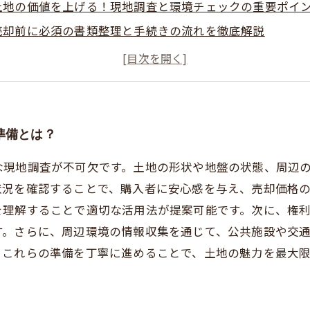
土地の価値を上げる！現地調査と環境チェックの重要ポイ
売却前に必須の書類整理と手続きの流れを徹底解説
効果的な改善策で土地の魅力アップ！売却価格を引き上げ
満足のいく価格で売却完了！準備から契約までの成功スト
土地売却で失敗しないための最新市場動向と対策まとめ
初心者必見！土地価値最大化のための基本知識と実践方法
準備とは？
な現地調査が不可欠です。土地の形状や地盤の状態、周辺
状況を確認することで、購入者に安心感を与え、売却価格
を理解することで適切な活用法が提案可能です。次に、権
す。さらに、周辺環境の情報収集を通じて、公共施設や交
。これらの準備を丁寧に進めることで、土地の魅力を最大