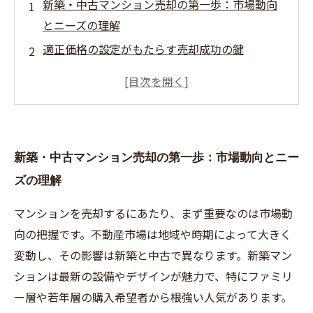
新築・中古マンション売却の第一歩：市場動向
とニーズの理解
適正価格の設定がもたらす売却成功の鍵
効果的な売却戦略：地域特性と購入層を見極め
る
内覧準備と物件の魅力アップで印象を高める方
法
新築・中古マンション売却の第一歩：市場動向とニー
契約・引き渡しまでの流れとトラブル回避のポ
ズの理解
イント
マンションを売却するにあたり、まず重要なのは市場動
向の把握です。不動産市場は地域や時期によって大きく
変動し、その影響は新築と中古で異なります。新築マン
ションは最新の設備やデザインが魅力で、特にファミリ
ー層や若年層の購入希望者から根強い人気があります。