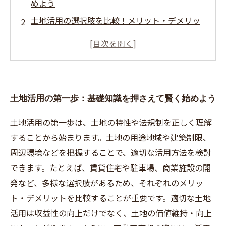
めよう
土地活用の選択肢を比較！メリット・デメリッ
トを詳しく解説
成功する土地活用の秘密：適切な計画が収益を
左右する
土地活用の知識を不動産売却に活かす方法と
土地活用の第一歩：基礎知識を押さえて賢く始めよう
は？
土地活用から売却までの全プロセスで失敗しな
土地活用の第一歩は、土地の特性や法規制を正しく理解
いためのポイント
することから始まります。土地の用途地域や建築制限、
プロが教える！土地活用で土地価値を最大化す
周辺環境などを把握することで、適切な活用方法を検討
るテクニック
できます。たとえば、賃貸住宅や駐車場、商業施設の開
不動産売却前に知っておきたい、土地活用がも
発など、多様な選択肢があるため、それぞれのメリッ
たらす交渉力の強化法
ト・デメリットを比較することが重要です。適切な土地
活用は収益性の向上だけでなく、土地の価値維持・向上