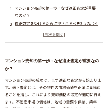
マンション売却の第一歩：なぜ適正査定が重要
なのか？
適正査定を受けるために押さえるべき3つのポイ
ント
査定額に影響を与える要素とは？市場動向と物
件の特徴を理解しよう
信頼できる査定業者の選び方と査定比較のコツ
マンション売却の第一歩：なぜ適正査定が重要なの
査定結果を活用した売却戦略でトラブルを回避
か？
する方法
初心者でも安心！マンション売却で失敗しない
マンション売却の成功は、まず適正な査定から始まりま
査定のポイントまとめ
す。適正査定とは、その物件の市場価値を正確に見極め
実践ガイド：適正査定で賢く売るための全ステ
ることを指し、これにより売却価格の設定が適切に行え
ップ
ます。不動産市場の価格は、地域の需要や供給、築年