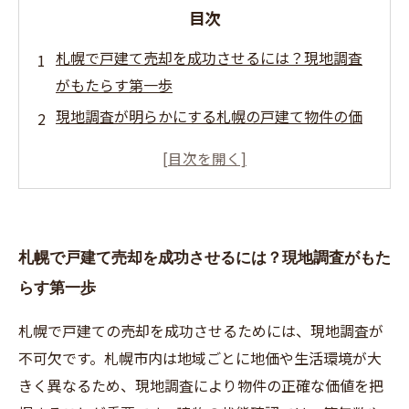
目次
札幌で戸建て売却を成功させるには？現地調査
がもたらす第一歩
現地調査が明らかにする札幌の戸建て物件の価
値とは？
地価動向や周辺環境の確認で見えた売却成功の
鍵
建物の状態チェックが買主の信頼を勝ち取る理
札幌で戸建て売却を成功させるには？現地調査がもた
由
らす第一歩
現地調査を生かした適正価格設定と効果的な売
却戦略の完成
札幌で戸建ての売却を成功させるためには、現地調査が
失敗しない札幌の戸建て売却！現地調査の具体
不可欠です。札幌市内は地域ごとに地価や生活環境が大
的なポイントまとめ
きく異なるため、現地調査により物件の正確な価値を把
現地調査を制する者が札幌の戸建て売却を制す