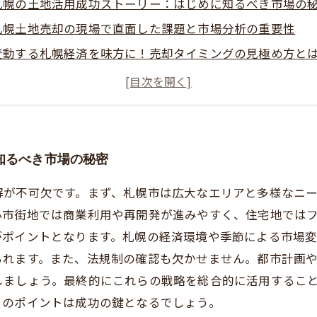
札幌の土地活用成功ストーリー：はじめに知るべき市場の
札幌土地売却の現場で直面した課題と市場分析の重要性
変動する札幌経済を味方に！売却タイミングの見極め方と
法規制と地域特性を踏まえたリスク回避の具体策を公開
満足のいく売却を実現！札幌で土地の価値を最大化する秘
初心者でも安心！札幌での土地売却前に押さえたい基本ポ
実例で解説：札幌の土地活用成功事例と売却戦略まとめ
知るべき市場の秘密
解が不可欠です。まず、札幌市は広大なエリアと多様なニ
心市街地では商業利用や再開発が進みやすく、住宅地では
がポイントとなります。札幌の経済環境や季節による市場
られます。また、法規制の確認も欠かせません。都市計画
しましょう。最終的にこれらの戦略を総合的に活用するこ
らのポイントは成功の鍵となるでしょう。