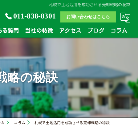
札幌で土地活用を成功させる売却戦略の秘訣
011-838-8301
お問い合わせはこちら
ある質問
当社の特徴
アクセス
ブログ
コラム
土地
戸建
戦略の秘訣
マンション
相続
買い替え
ーム
コラム
札幌で土地活用を成功させる売却戦略の秘訣