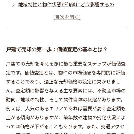
地域特性と物件状態が価値にどう影響するの
か？
査定の精度を高めるための具体的な注意点と
は？
納得のいく売却価格を実現する！価値査定の総
戸建て売却の第一歩：価値査定の基本とは？
まとめ
売却を成功に導くための不動産業者の選び方
戸建ての売却を考える際に最も重要なステップが価値査
住まいの価値を最大化するために今すべきこと
定です。価値査定とは、物件の市場価値を専門的に評価
することであり、適正な売却価格の設定に欠かせませ
ん。査定額に影響を与える主な要素には、不動産市場の
動向、地域の特性、そして物件自体の状態があります。
例えば、人気のあるエリアであれば需要が高く査定額も
上がる傾向がありますが、築年数や建物の劣化状況によ
っては価格が下がることもあります。また、交通アクセ