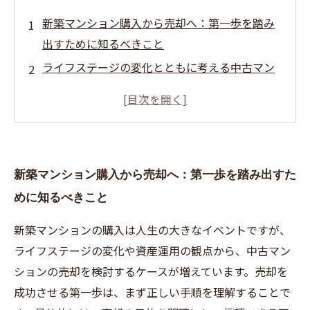
新築マンション購入から売却へ：第一歩を踏み
出すために知るべきこと
ライフステージの変化とともに考える中古マン
ション売却のタイミング
失敗しない中古マンション売却の正しい手順と
は？プロセスを徹底解説
査定で差がつく！中古マンション売却で押さえ
新築マンション購入から売却へ：第一歩を踏み出すた
るべき重要ポイント
めに知るべきこと
安心・納得の売却を実現するための契約から引
き渡しまでの流れ
新築マンションの購入は人生の大きなイベントですが、
不動産市場の最新動向と中古マンション売却に
ライフステージの変化や資産運用の観点から、中古マン
役立つ情報まとめ
ションの売却を検討するケースが増えています。売却を
初心者でもわかる！新築から中古マンション売
成功させる第一歩は、まず正しい手順を理解することで
却までの基礎知識