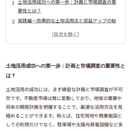
土地活用成功への第一歩：計画と市場調査の重
要性とは？
実践編－効果的な土地活用法と収益アップの秘
訣
トラブル回避！土地活用中に起こりやすい問題
と解決策
売却のタイミングを見極める：市場動向と注意
土地活用成功への第一歩：計画と市場調査の重要性と
点の理解
は？
土地を手放す前に知るべき！売却時のリスクと
対策まとめ
土地活用の成功には、まず綿密な計画と市場調査が不可
初心者必見！土地活用で安定収益を得るための
欠です。不動産市場は常に変動しており、地域の需要や
ポイント
将来の開発計画を把握することで、最適な活用方法を見
不動産市場の変化に対応する賢い土地活用と売
極めることができます。例えば、住宅用地や商業施設と
却戦略
しての利用だけでなく、駐車場や太陽光発電設備など多