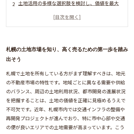
土地活用の多様な選択肢を検討し、価値を最大
化する方法
札幌の都市開発と住宅需要の変化を踏まえた売
却タイミングとは
売却前に知っておきたい札幌の土地売却で注意
札幌の土地市場を知り、高く売るための第一歩を踏み
すべきポイント
出そう
実際の事例から学ぶ札幌で土地を有効活用して
高く売る成功ストーリー
札幌で土地を所有している方がまず理解すべきは、地元
の不動産市場の特性です。地域ごとに異なる需要や供給
のバランス、周辺の土地利用状況、都市開発の進展状況
を把握することは、土地の価値を正確に見極めるうえで
不可欠です。近年、札幌市内では交通インフラの整備や
再開発プロジェクトが進んでおり、特に市中心部や交通
の便が良いエリアでの土地需要が高まっています。こう