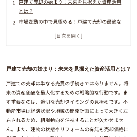
戸建て売却の始まり：未来を見据えた資産活用
とは？
市場変動の中で見極める！戸建て売却の最適な
タイミング
土地・建物・立地の3大ポイントを総合判断する
方法
専門家を味方に！スムーズな戸建て売却のため
戸建て売却の始まり：未来を見据えた資産活用とは？
の準備と戦略
未来を守る戸建て売却の成功ストーリー：安
戸建ての売却は単なる売買の手続きではありません。将
心・納得の取引を目指して
来の資産価値を最大化するための戦略的な行動です。ま
知らないと損する！戸建て売却で押さえるべき
ず重要なのは、適切な売却タイミングの見極めです。不
最新法改正と対策
動産市場は経済状況や地域の開発計画によって大きく左
戸建て売却後の資産活用アイデア：次のステッ
右されるため、相場動向を注視することが欠かせませ
プへの賢い選択
ん。また、建物の状態やリフォームの有無も売却価格に