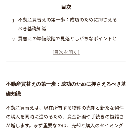
目次
不動産買替えの第一歩：成功のために押さえる
べき基礎知識
買替えの準備段階で見落としがちなポイントと
は？
売却と購入のタイミング調整で失敗しないため
に覚えておくべきこと
トラブルを回避！契約時に注意すべき重要ポイ
不動産買替えの第一歩：成功のために押さえるべき基
ントを解説
礎知識
安心の不動産買替術：成功体験から学ぶ失敗し
ないコツまとめ
不動産買替えは、現在所有する物件の売却と新たな物件
不動産買替えに役立つ税金知識と資金計画のポ
の購入を同時に進めるため、資金計画や手続きの複雑さ
イント
が増します。まず重要なのは、売却と購入のタイミング