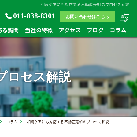
相続ケアにも対応する不動産売却のプロセス解説
011-838-8301
お問い合わせはこちら
ある質問
当社の特徴
アクセス
ブログ
コラム
土地
戸建
プロセス解説
マンション
相続
買い替え
コラム
相続ケアにも対応する不動産売却のプロセス解説