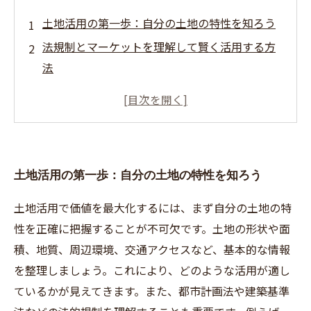
土地活用の第一歩：自分の土地の特性を知ろう
法規制とマーケットを理解して賢く活用する方
法
どの利用方法が最適？具体的な土地活用の選択
肢を比較
価値最大化のカギは収益化と売却タイミングの
見極めにあり
土地活用の第一歩：自分の土地の特性を知ろう
成功事例から学ぶ！土地活用で資産価値を飛躍
的に高める秘訣
土地活用で価値を最大化するには、まず自分の土地の特
初心者でも安心！土地活用で押さえるべき基本
性を正確に把握することが不可欠です。土地の形状や面
ポイントまとめ
積、地質、周辺環境、交通アクセスなど、基本的な情報
不動産売却前に知っておきたい土地活用の重要
を整理しましょう。これにより、どのような活用が適し
なチェックリスト
ているかが見えてきます。また、都市計画法や建築基準