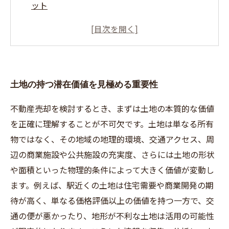
ット
法的規制と地域のルールを理解することでリス
クを回避する
現状活用から売却までの戦略的なプランニング
成功する土地売却のための実践的なアドバイス
土地の持つ潜在価値を見極める重要性
とまとめ
不動産売却を検討するとき、まずは土地の本質的な価値
を正確に理解することが不可欠です。土地は単なる所有
物ではなく、その地域の地理的環境、交通アクセス、周
辺の商業施設や公共施設の充実度、さらには土地の形状
や面積といった物理的条件によって大きく価値が変動し
ます。例えば、駅近くの土地は住宅需要や商業開発の期
待が高く、単なる価格評価以上の価値を持つ一方で、交
通の便が悪かったり、地形が不利な土地は活用の可能性