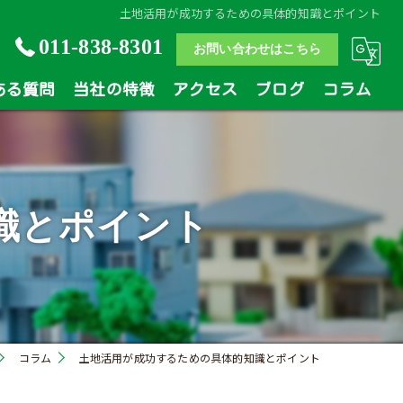
土地活用が成功するための具体的知識とポイント
011-838-8301
お問い合わせはこちら
ある質問
当社の特徴
アクセス
ブログ
コラム
土地
戸建
識とポイント
マンション
相続
買い替え
コラム
土地活用が成功するための具体的知識とポイント