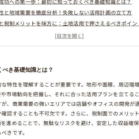
成功への第一歩：最初に知っておくべき基礎知識とは？
性と地域需要を徹底分析！失敗しない活用計画の立て方
と税制メリットを味方に：土地活用で押さえるべきポイン
立つ！具体的な土地活用方法と成功事例紹介
の成功を決める最後のチェックポイントとは？無駄な投資
のメリットとリスクを理解した上での不動産売却戦略
教える土地活用成功術：あなたの不動産資産を最大化する
くべき基礎知識とは？
的な特性を理解することが重要です。地形や面積、周辺環
要や市場動向を把握し、それに合った活用プランを立てる
すが、商業需要の強いエリアでは店舗やオフィスの開発が
か確認することも不可欠です。さらに、税制面でのメリッ
画を進めることで、無駄なリスクを避け、安定した収益確
るべきです。