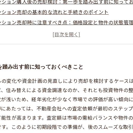
ンション購入後の売却検討：第一歩を踏み出す前に知って
ンション売却の基本的な流れと手続きのポイント
ンション売却時に注意すべき点：価格設定と物件の状態管
動中に気をつけたいトラブルとその回避方法
了後の手続きと次のステップに向けた準備
を踏み出す前に知っておくべきこと
ルの変化や資金計画の見直しにより売却を検討するケース
ば、住み替えによる資金調達なのか、それとも投資物件の
数が浅いため、経年劣化が少なく市場での評価が高い傾向
却にあたっては、不動産会社への査定依頼が最初のステッ
可能性が高まります。査定額は市場の需給バランスや物件
です。このように初期段階での準備が、後のスムーズな取