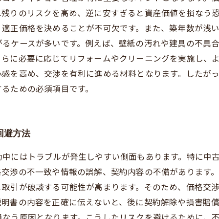
れ残りのリスクを高め、逆に安すぎると資産価値を損なう
、適正価格を決めることが不可欠です。また、築年数が浅
がるケースが多いです。例えば、壁紙の汚れや建具の不具
さらに必要に応じてリフォームやクリーニングを実施し、
心感を高め、交渉を有利に進める材料となります。したが
するための必須項目です。
回避方法
動中にはトラブルが発生しやすい側面もあります。特に中
格交渉の不一致や情報の誤解、契約内容の不備があります
と取引が破談する可能性が高まります。そのため、価格交
説明書の内容を正確に伝えないと、後に契約解除や損害賠
損なう原因となります。こうしたリスクを避けるために、