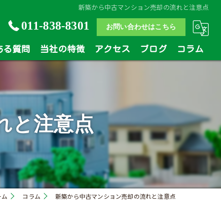
新築から中古マンション売却の流れと注意点
011-838-8301
お問い合わせはこちら
ある質問
当社の特徴
アクセス
ブログ
コラム
土地
戸建
れと注意点
マンション
相続
買い替え
ーム
コラム
新築から中古マンション売却の流れと注意点